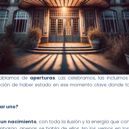
e hablamos de
aperturas
. Las celebramos, las incluimo
oción de haber estado en ese momento clave donde t
ar uno?
a
un nacimiento
, con toda la ilusión y la energía que con
embargo, apenas se habla de ellos. No los vemos en los