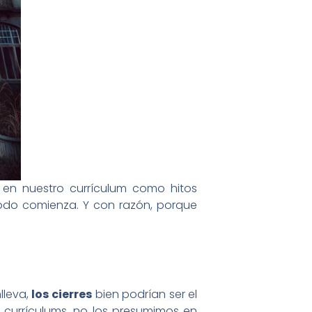
s en nuestro currículum como hitos
odo comienza. Y con razón, porque
lleva,
los cierres
bien podrían ser el
 currículums, no los presumimos en